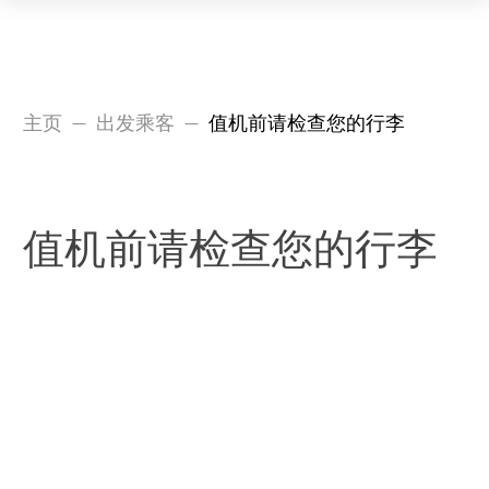
航班
主页
出发乘客
值机前请检查您的行李
出发
到达
值机前请检查您的行李
服务
如何到达
以便加快办理速度
机场
本柜台区域有音视频监控录像
新闻中心