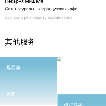
Пекарня Мишеля
Cеть натуральных французских кафе
согласно регламенту аэровокзала
其他服务
母婴室
免费
银行服务