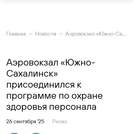
Рейсы
Главная
Новости
Аэровокзал «Южно-Сахалинск» присоединился к программе по охране здоровья персонала
Вылетающим
Аэровокзал «Южно-
Прилетающим
Сахалинск»
Услуги
присоединился к
Как добраться
программе по охране
здоровья персонала
Аэропорт
Пресс-центр
26 сентября '25
Релиз