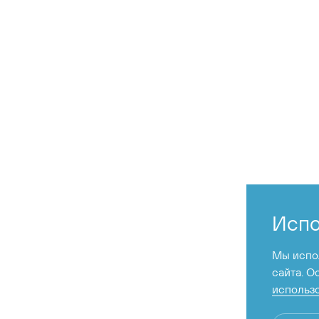
Испо
Мы испол
сайта. О
использо