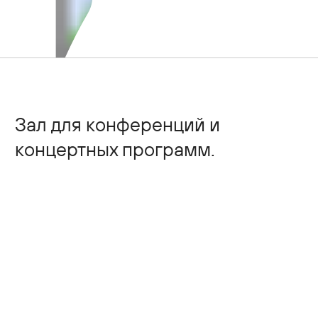
Контакты
Зал для конференций и
концертных программ.
Аэровокзал Южно-Сахалинск предлагает
воспользоваться Конференц залом площадью
700 кв.м. Организация пресс-конференций,
торжественных встреч или корпоративные
совещания.