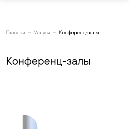
Рейсы
Главная
Услуги
Конференц-залы
Вылетающим
Конференц-залы
Прилетающим
Услуги
Как добраться
Аэропорт
Пресс-центр