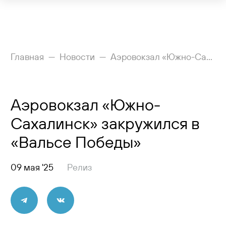
Рейсы
Главная
Новости
Аэровокзал «Южно-Сахалинск» закружился в «Вальсе Победы»
Вылетающим
Аэровокзал «Южно-
Прилетающим
Сахалинск» закружился в
Услуги
«Вальсе Победы»
Как добраться
09 мая '25
Релиз
Аэропорт
Пресс-центр