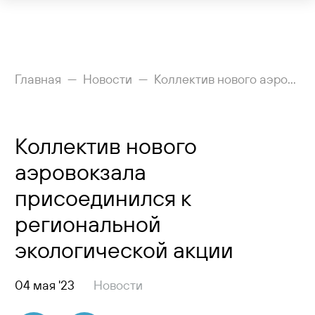
Рейсы
Главная
Новости
Коллектив нового аэровокзала присоединился к региональной экологической акции
Вылетающим
Коллектив нового
Прилетающим
аэровокзала
Услуги
присоединился к
Как добраться
региональной
экологической акции
Аэропорт
Пресс-центр
04 мая '23
Новости