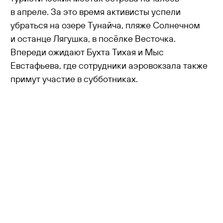
в апреле. За это время активисты успели
убраться на озере Тунайча, пляже Солнечном
и останце Лягушка, в посёлке Весточка.
Впереди ожидают Бухта Тихая и Мыс
Евстафьева, где сотрудники аэровокзала также
примут участие в субботниках.
Новости
Нов
Аэровокзал Южно-Сахалинск развивает
Нов
проект промышленного туризма для
аэр