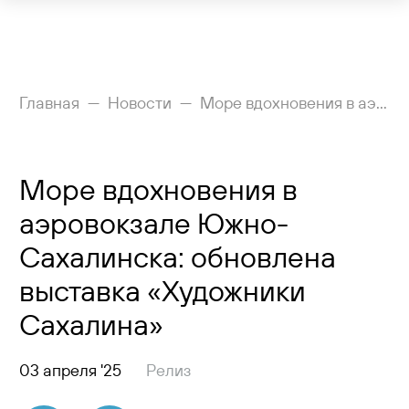
Рейсы
Главная
Новости
Море вдохновения в аэровокзале Южно-Сахалинска: обновлена выставка «Художники Сахалина»
Вылетающим
Море вдохновения в
Прилетающим
аэровокзале Южно-
Услуги
Сахалинска: обновлена
Как добраться
выставка «Художники
Сахалина»
Аэропорт
Пресс-центр
03 апреля '25
Релиз