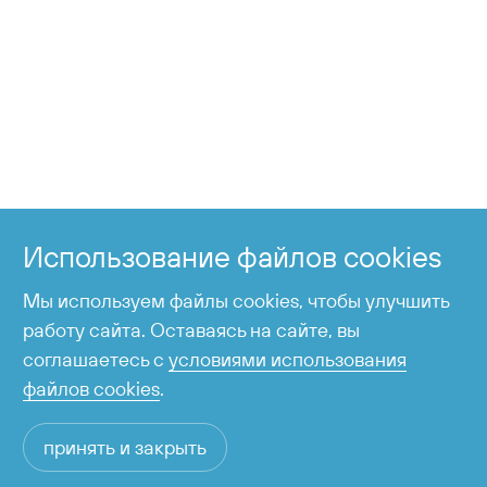
+7 424 255-95-05
Справочная служба
Использование файлов cookies
время работы с 6:00 до 23:00
Мы используем файлы cookies, чтобы улучшить
работу сайта. Оставаясь на сайте, вы
соглашаетесь с
условиями использования
файлов cookies
.
принять и закрыть