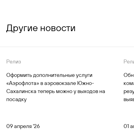
Другие новости
Релиз
Рел
Оформить дополнительные услуги
Обн
«Аэрофлота» в аэровокзале Южно-
ком
Сахалинска теперь можно у выходов на
рез
посадку
выя
09 апреля '26
01 а