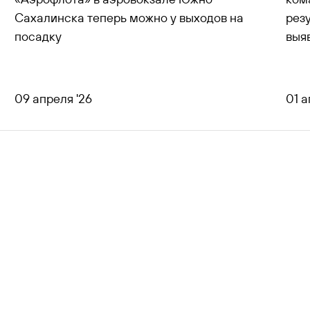
Сахалинска теперь можно у выходов на
рез
посадку
выя
09 апреля '26
01 а
все новости
Представителям СМИ