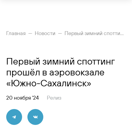
Рейсы
Главная
Новости
Первый зимний споттинг прошёл в аэровокзале «Южно-Сахалинск»
Вылетающим
Первый зимний споттинг
Прилетающим
прошёл в аэровокзале
Услуги
«Южно-Сахалинск»
Как добраться
20 ноября '24
Релиз
Аэропорт
Пресс-центр