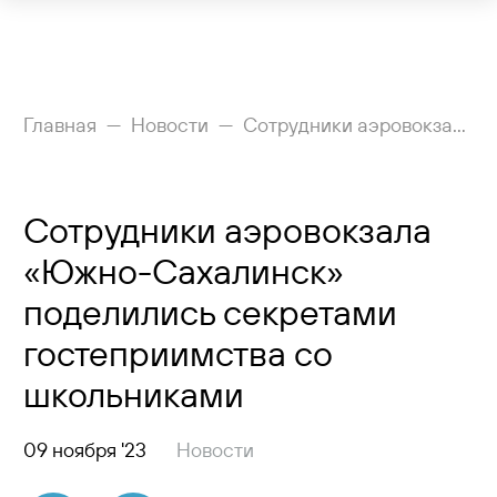
Рейсы
Главная
Новости
Сотрудники аэровокзала «Южно-Сахалинск» поделились секретами гостеприимства со школьниками
Вылетающим
Сотрудники аэровокзала
Прилетающим
«Южно-Сахалинск»
Услуги
поделились секретами
Как добраться
гостеприимства со
школьниками
Аэропорт
Пресс-центр
09 ноября '23
Новости