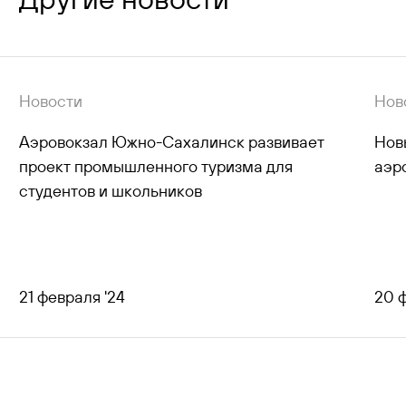
Новости
Нов
Аэровокзал Южно-Сахалинск развивает
Нов
проект промышленного туризма для
аэр
студентов и школьников
21 февраля '24
20 
все новости