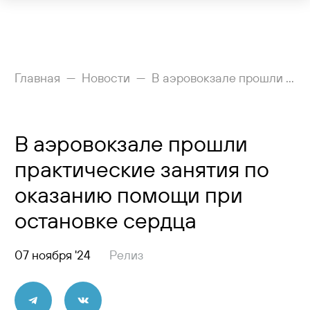
Рейсы
Главная
Новости
В аэровокзале прошли практические занятия по оказанию помощи при остановке сердца
Вылетающим
В аэровокзале прошли
Прилетающим
практические занятия по
Услуги
оказанию помощи при
Как добраться
остановке сердца
Аэропорт
07 ноября '24
Релиз
Пресс-центр