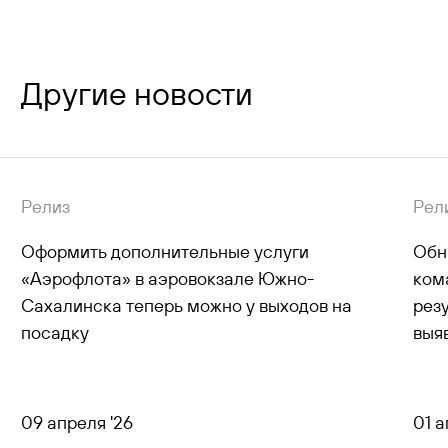
Другие новости
Релиз
Рел
Оформить дополнительные услуги
Обн
«Аэрофлота» в аэровокзале Южно-
ком
Сахалинска теперь можно у выходов на
рез
посадку
выя
09 апреля '26
01 а