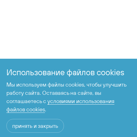
+7 424 255-95-05
Справочная служба
Использование файлов cookies
время работы с 6:00 до 23:00
Мы используем файлы cookies, чтобы улучшить
работу сайта. Оставаясь на сайте, вы
соглашаетесь с
условиями использования
файлов cookies
.
принять и закрыть