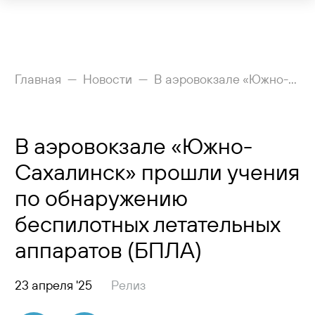
Рейсы
Главная
Новости
В аэровокзале «Южно-Сахалинск» прошли учения по обнаружению беспилотных летательных аппаратов (БПЛА)
Вылетающим
В аэровокзале «Южно-
Прилетающим
Сахалинск» прошли учения
Услуги
по обнаружению
Как добраться
беспилотных летательных
аппаратов (БПЛА)
Аэропорт
Пресс-центр
23 апреля '25
Релиз