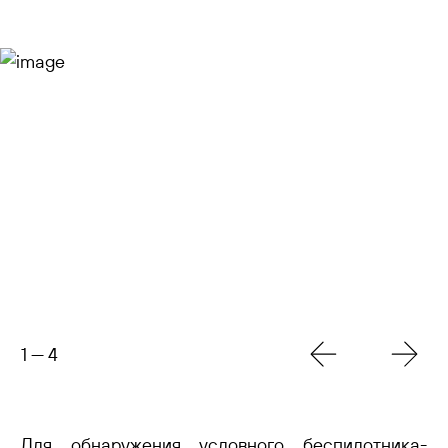
1
—
4
Для обнаружения условного беспилотника-