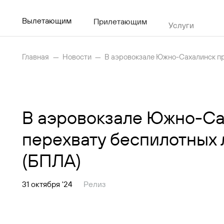
Вылетающим
Прилетающим
Услуги
Р
Главная
Новости
В аэровокзале Южно-Сахалинск пр
Рейсы
Вылетающим
В аэровокзале Южно-Са
Прилетающим
перехвату беспилотных 
Услуги
(БПЛА)
Как добраться
31 октября '24
Релиз
Аэропорт
Пресс-центр