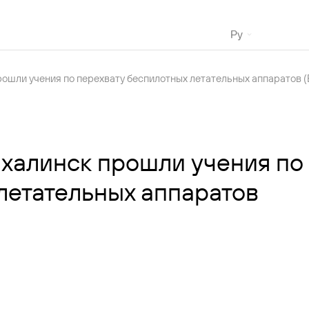
Ру
егистрация на рейс
ошли учения по перехвату беспилотных летательных аппаратов 
Онлайн-табло
Сезонное расписание
Купить билет
халинск прошли учения по
летательных аппаратов