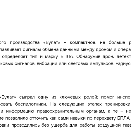
ного производства «Булат» - компактное, не больше 
улавливает сигналы обмена данными между дроном и опера
в определяет тип и марку БПЛА. Обнаружив дрон, детек
ковых сигналов, вибрации или световых импульсов. Радиус
 «Булат» сыграл одну из ключевых ролей: помог инспе
ровать беспилотники. На следующих этапах тренировк
и информацию правоохранительным органам, а те – не
е позволило отточить как сами навыки по перехвату БПЛА,
овки проводились без ущерба для работы воздушной гав