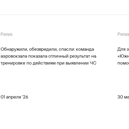
Релиз
Рели
Обнаружили, обезвредили, спасли: команда
Для 
аэровокзала показала отличный результат на
«Южн
тренировке по действиям при выявлении ЧС
помо
01 апреля '26
30 ма