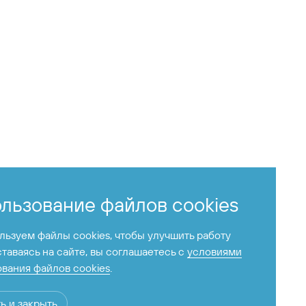
рту
льзование файлов cookies
ьзуем файлы cookies, чтобы улучшить работу
ставаясь на сайте, вы соглашаетесь с
условиями
вания файлов cookies
.
+7 424 255-95-05
ь и закрыть