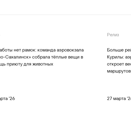
1 — 2
з
Релиз
заботы нет рамок: команда аэровокзала
Больше рей
о-Сахалинск» собрала тёплые вещи в
Курилы: а
щь приюту для животных
откроет в
маршрутов
рта '26
27 марта '2