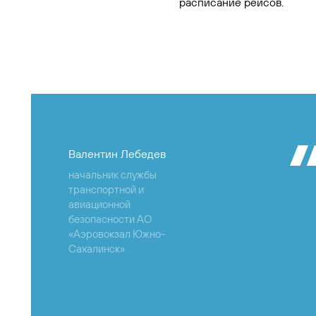
расписание рейсов.
Валентин Лебедев
начальник службы
транспортной и
авиационной
безопасности АО
«Аэровокзал Южно-
Сахалинск»