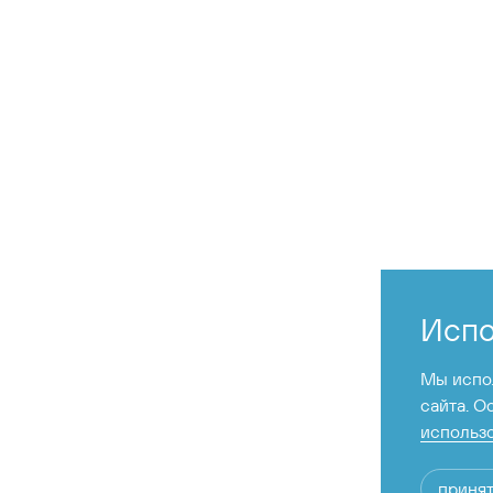
Съемка в аэропо
Испо
Мы испол
сайта. О
использо
принят