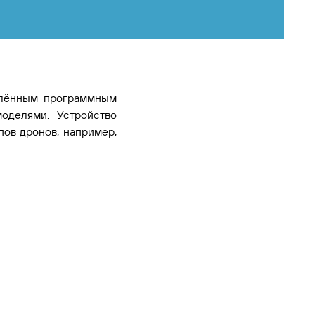
овлённым программным
делями. Устройство
ов дронов, например,