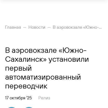
Рейсы
Главная
Новости
В аэровокзале «Южно-Сахалинск» установили первый автоматизированный переводчик
Вылетающим
В аэровокзале «Южно-
Прилетающим
Сахалинск» установили
Услуги
первый
Как добраться
автоматизированный
переводчик
Аэропорт
Пресс-центр
17 октября '25
Релиз