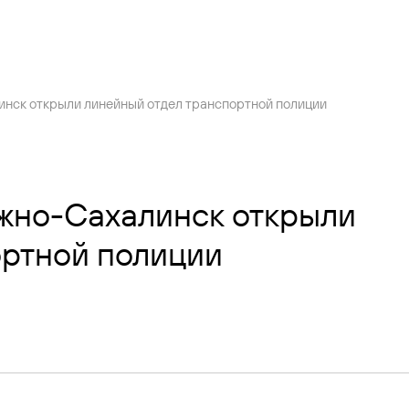
Ру
нск открыли линейный отдел транспортной полиции
Онлайн-табло
Сезонное расписание
Купить билет
жно-Сахалинск открыли
ортной полиции