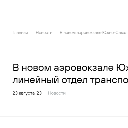
Главная
Новости
В новом аэровокзале Южно-Сахали
Рейсы
Вылетающим
В новом аэровокзале Ю
Прилетающим
линейный отдел трансп
Услуги
23 августа '23
Новости
Как добраться
Аэропорт
Пресс-центр