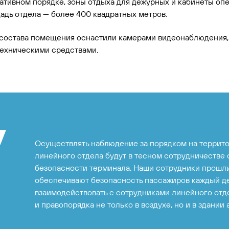
ативном порядке, зоны отдыха для дежурных и кабинеты о
адь отдела — более 400 квадратных метров.
состава помещения оснастили камерами видеонаблюдения,
техническими средствами.
Осуществлять наблюдение за порядком на террит
линейного отдела будут в тесном сотрудничестве 
безопасности терминала. Наши сотрудники прошли
обеспечивают безопасность пассажиров каждый де
взаимодействовать с сотрудниками линейного отд
и правопорядка не только в воздухе, но и в здании 