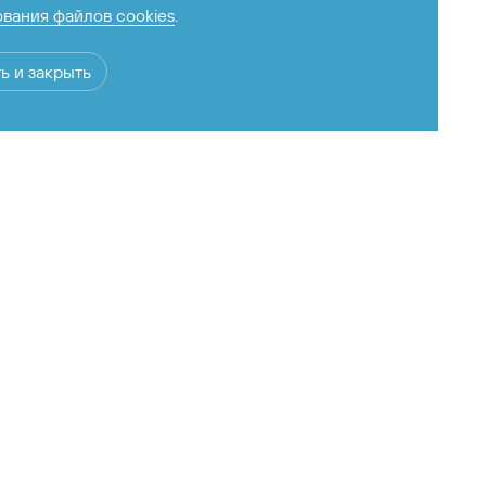
вания файлов cookies
.
+7 424 255-95-05
ь и закрыть
Справочная служба
время работы с 6:00 до 23:00