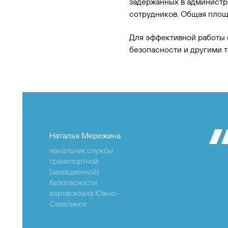
задержанных в администр
сотрудников. Общая площ
Для эффективной работы 
безопасности и другими 
Наталья Мережина
начальник службы
транспортной
(авиационной)
безопасности
аэровокзала Южно-
Сахалинск