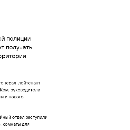
ой полиции
ут получать
рритории
генерал-лейтенант
Кем, руководители
ти и нового
ейный отдел заступили
, комнаты для