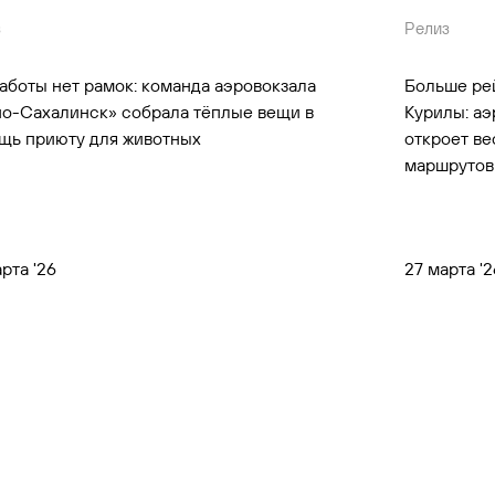
з
Релиз
заботы нет рамок: команда аэровокзала
Больше рей
о-Сахалинск» собрала тёплые вещи в
Курилы: а
щь приюту для животных
откроет в
маршрутов
рта '26
27 марта '2
рту