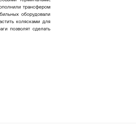
дополнили трансфером
обильных оборудовали
астить колясками для
аги позволят сделать
1 — 2