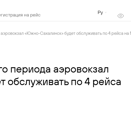
Ру
егистрация на рейс
 аэровокзал «Южно-Сахалинск» будет обслуживать по 4 рейса на
Онлайн-табло
Сезонное расписание
Купить билет
го периода аэровокзал
 обслуживать по 4 рейса