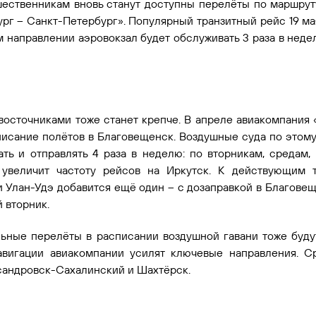
шественникам вновь станут доступны перелёты по маршру
рг – Санкт-Петербург». Популярный транзитный рейс 19 ма
м направлении аэровокзал будет обслуживать 3 раза в неде
восточниками тоже станет крепче. В апреле авиакомпания
исание полётов в Благовещенск. Воздушные суда по этом
ть и отправлять 4 раза в неделю: по вторникам, средам,
 увеличит частоту рейсов на Иркутск. К действующим 
 Улан-Удэ добавится ещё один – с дозаправкой в Благовещ
 вторник.
ьные перелёты в расписании воздушной гавани тоже будут
авигации авиакомпании усилят ключевые направления. С
ксандровск-Сахалинский и Шахтёрск.