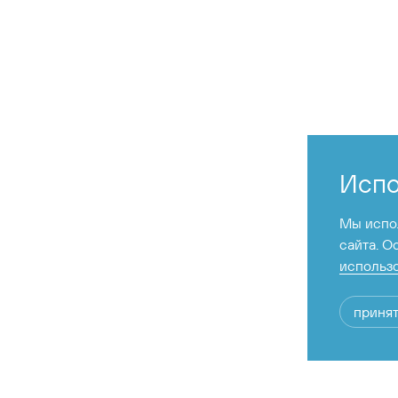
Испо
Мы испол
сайта. О
использо
принят