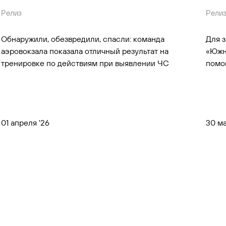
Релиз
Рели
Обнаружили, обезвредили, спасли: команда
Для 
аэровокзала показала отличный результат на
«Южн
тренировке по действиям при выявлении ЧС
помо
01 апреля '26
30 ма
Съемка в аэропо