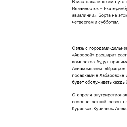
В мае сахалинским путе
Владивосток – Екатеринбу
авиалинии». Борта на это
четвергам и субботам.
Связь с городами-дальне
«Авророй» расширит расп
комплекса будут принима
Авиакомпания «Ираэро»
посадками в Хабаровске и
будет обслуживать каждый
С апреля внутрирегионал
весенне-летний сезон н
Курильск, Курильск, Але