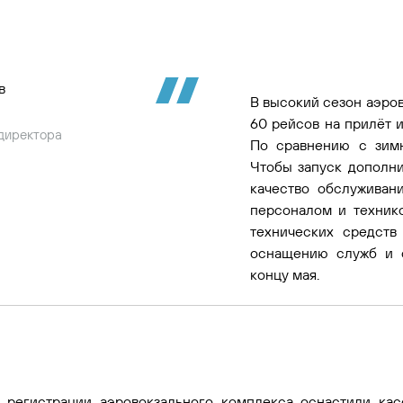
в
В высокий сезон аэро
60 рейсов на прилёт 
 директора
По сравнению с зим
Чтобы запуск дополни
качество обслуживан
персоналом и техник
технических средст
оснащению служб и 
концу мая.
 регистрации аэровокзального комплекса оснастили ка