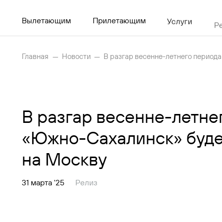
Вылетающим
Прилетающим
Услуги
Р
Главная
Новости
В разгар весенне-летнего периода
Рейсы
Вылетающим
В разгар весенне-летне
Прилетающим
«Южно-Сахалинск» будет
Услуги
на Москву
Как добраться
31 марта '25
Релиз
Аэропорт
Пресс-центр