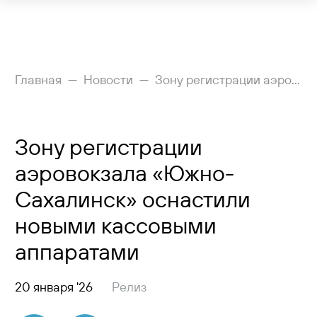
Рейсы
Главная
Новости
Зону регистрации аэровокзала «Южно-Сахалинск» оснастили новыми кассовыми аппаратами
Вылетающим
Зону регистрации
Прилетающим
аэровокзала «Южно-
Услуги
Сахалинск» оснастили
Как добраться
новыми кассовыми
аппаратами
Аэропорт
Пресс-центр
20 января '26
Релиз