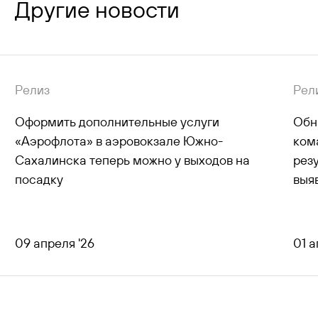
Другие новости
Релиз
Рел
Оформить дополнительные услуги
Обн
«Аэрофлота» в аэровокзале Южно-
ком
Сахалинска теперь можно у выходов на
рез
посадку
выя
09 апреля '26
01 а
все новости